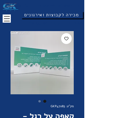
03-5491188
|
info@gkp.co.il
מכירה לקבוצות ואירגונים
משלוח חינם בכל קניה מעל 399 ש"ח
מק"ט: GKP47085
קאפה על רגל -