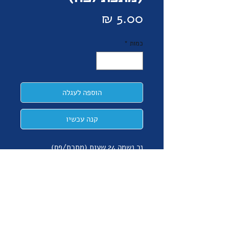
מחיר
כמות
*
הוספה לעגלה
קנה עכשיו
נר נשמה 24 שעות (מתכת/פח)
*להוספת מיתוג במדבקה ציבעונית 3/4
היקף בתוספת תשלום יש לשלוח גרפיקה
מוכנה למייל - info@gkp.co.il
לפרטים נוספים ניתן להתקשר למשרד
בשעות הפעילות 03-5491188