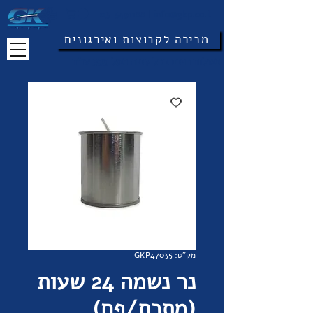
03-5491188
|
info@gkp.co.il
מכירה לקבוצות ואירגונים
משלוח חינם בכל קניה מעל 399 ש"ח
מק"ט: GKP47035
נר נשמה 24 שעות
(מתכת/פח)