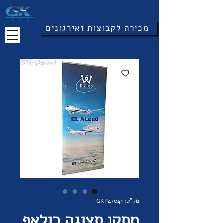
03-5491188
|
info@gkp.co.il
מכירה לקבוצות ואירגונים
משלוח חינם בכל קניה מעל 399 ש"ח
מק"ט: GKP47041
מתקן תצוגה רולאפ