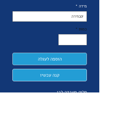
מידה
*
כמות
*
הוספה לעגלה
קנה עכשיו
חלוק מעבדה לבן
שרוול ארוך באורך עד הברך,
בד 100% כותנה
כיסים חיצונים
מק"ט: GKP47006