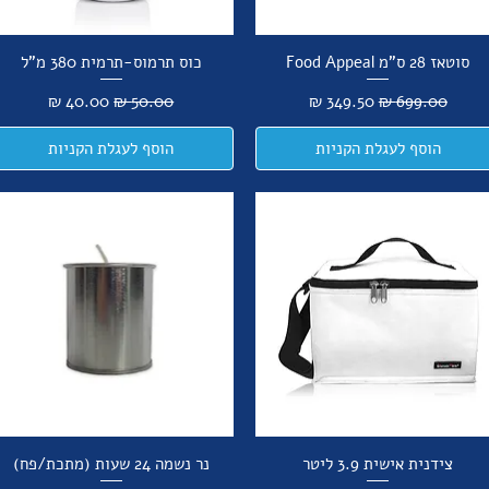
סוטאז 28 ס"מ Food Appeal
כוס תרמוס-תרמית 380 מ"ל
מחיר רגיל
מחיר מבצע
מחיר רגיל
מחיר מבצע
הוסף לעגלת הקניות
הוסף לעגלת הקניות
צידנית אישית 3.9 ליטר
נר נשמה 24 שעות (מתכת/פח)